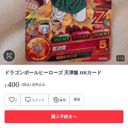
1
/
2
ドラゴンボールヒーローズ 天津飯 HRカード
400
(税込) 送料込み
¥
通報
2
コメント
保存
購入手続きへ