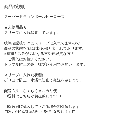
商品の説明
スーパードラゴンボールヒーローズ

★未使用品★

スリープに入れ保管しています。

状態確認後すぐにスリーブに入れてますので

商品の状態を(ほぼ未使用)と表記しております。

※初期キズ等が気になる方や神経質な方の

　ご購入はお控えください。

トラブル防止の為一律プレイ用でお願いします。

スリープに入れた状態に

折り曲げ防止・水濡れ防止で発送を致します。

配送方法→らくらくメルカリ便　

⬜送料はこちらが負担致します⬜

⬜複数同時購入して下さる場合割引致します⬜

⬜2枚で10%引き3枚で15%引き致します⬜
