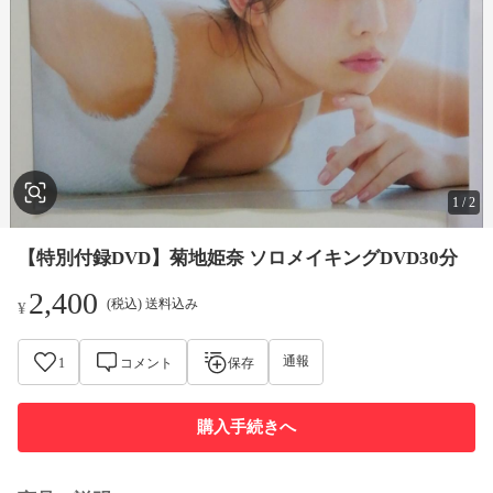
1
/
2
【特別付録DVD】菊地姫奈 ソロメイキングDVD30分
2,400
(税込) 送料込み
¥
通報
1
コメント
保存
購入手続きへ