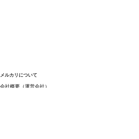
メルカリについて
会社概要（運営会社）
採用情報
プレスリリース
公式ブログ
プレスキット
メルカリUS
メルカリShops
m department（エムデパ）
ヘルプ