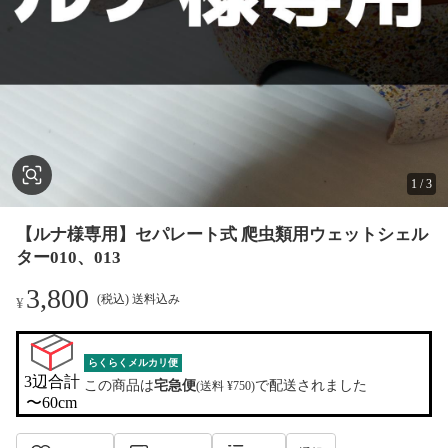
1
/
3
【ルナ様専用】セパレート式 爬虫類用ウェットシェル
ター010、013
3,800
(税込) 送料込み
¥
らくらくメルカリ便
3辺合計

この商品は
宅急便
で配送されました
(送料 ¥750)
〜60cm