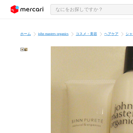
ンツにスキップ
ホーム
john masters organics
コスメ・美容
ヘアケア
シャ