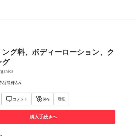
リング料、ボディーローション、ク
ング
rganics
税込) 送料込み
通報
コメント
保存
購入手続きへ