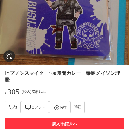
ヒプノシスマイク 100時間カレー 毒島メイソン理
鶯
305
(税込) 送料込み
¥
通報
3
コメント
保存
購入手続きへ