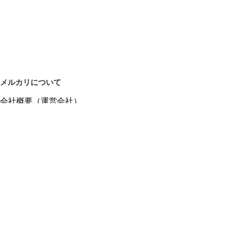
メルカリについて
会社概要（運営会社）
採用情報
プレスリリース
公式ブログ
プレスキット
メルカリUS
メルカリShops
m department（エムデパ）
ヘルプ
ヘルプセンター（ガイド・お問い合わせ）
メルカリShopsでショップを開設する
メルカリShops ショップ管理画面にログイン