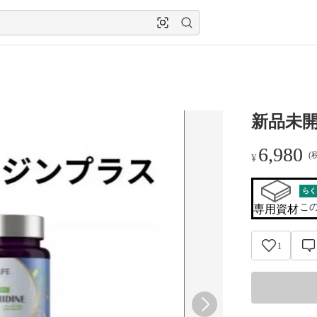
新品未開
6,980
(
¥
らく
こ
専用資材
1