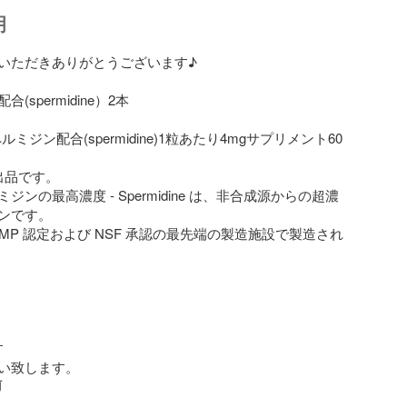
明
いただきありがとうございます♪

spermidine）2本

社スペルミジン配合(spermidine)1粒あたり4mgサプリメント60
品です。

ジンの最高濃度 - Spermidine は、非合成源からの超濃
ンです。

MP 認定および NSF 承認の最先端の製造施設で製造され


い致します。
前