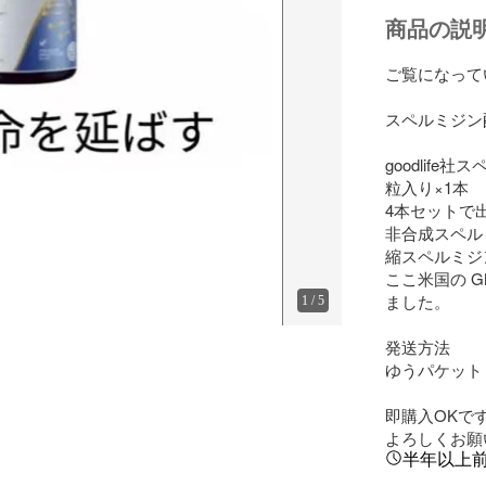
商品の説
ご覧になって
スペルミジン配合(
goodlife
粒入り×1本

4本セットで出
非合成スペルミ
縮スペルミジ
ここ米国の G
ました。

1
/
5
発送方法

ゆうパケット

即購入OKです
よろしくお願
半年以上