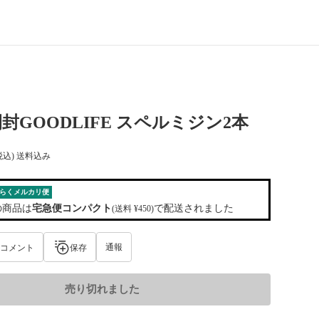
封GOODLIFE スペルミジン2本
税込) 送料込み
らくメルカリ便
の商品は
宅急便コンパクト
で配送されました
(送料 ¥450)
通報
コメント
保存
売り切れました