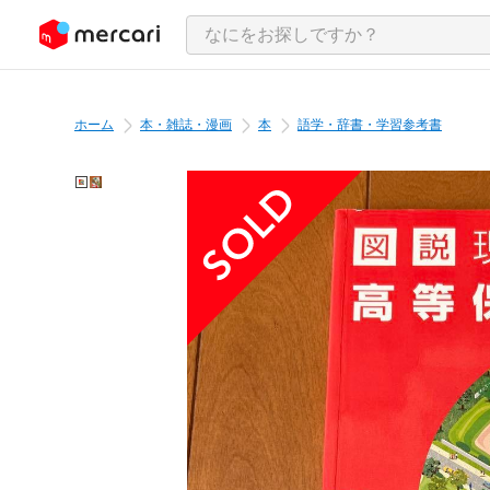
ンツにスキップ
ホーム
本・雑誌・漫画
本
語学・辞書・学習参考書