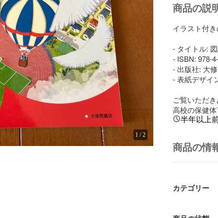
商品の説
イラスト付き
- タイトル: 
- ISBN: 978-4
- 出版社: 大
- 表紙デザイ
ご覧いただき
高校の保健体
半年以上
1
/
2
商品の情
カテゴリー