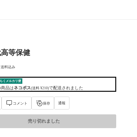
代高等保健
) 送料込み
らくメルカリ便
の商品は
ネコポス
で配送されました
(送料 ¥210)
通報
コメント
保存
売り切れました