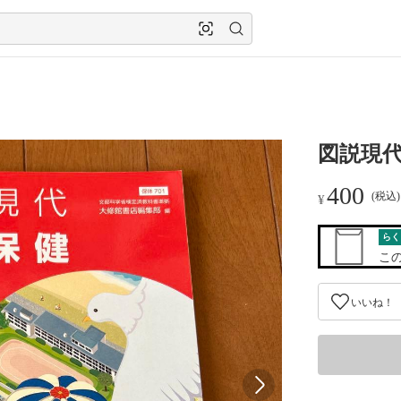
図説現
400
(税込
¥
らく
こ
いいね！