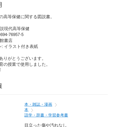
明
の高等保健に関する図説書。

図説現代高等保健

-694-76957-5

修館書店

ン: イラスト付き表紙

ありがとうございます。

育の授業で使用しました。
前
報
本・雑誌・漫画
本
語学・辞書・学習参考書
目立った傷や汚れなし