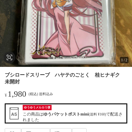
1
/
2
ブシロードスリーブ ハヤテのごとく 桂ヒナギク
未開封
1,980
(税込) 送料込み
¥
ゆうゆうメルカリ便
この商品は
ゆうパケットポストmini
で配送さ
(送料 ¥160)
れました