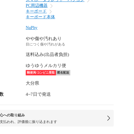
PC周辺機器
キーボード
キーボード本体
NuPhy
やや傷や汚れあり
目につく傷や汚れがある
送料込み(出品者負担)
ゆうゆうメルカリ便
郵便局/コンビニ受取
匿名配送
大分県
数
4~7日で発送
心への取り組み
支払われ、評価後に振り込まれます