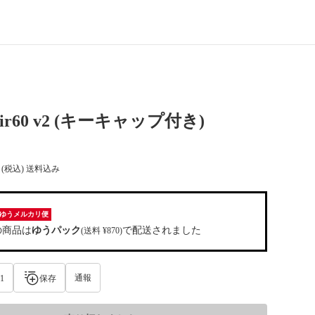
Air60 v2 (キーキャップ付き)
(税込) 送料込み
ゆうメルカリ便
の商品は
ゆうパック
で配送されました
(送料 ¥870)
通報
1
保存