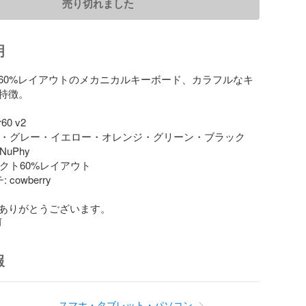
売り切れました
明
60%レイアウトのメカニカルキーボード、カラフルなキ
特徴。

0 v2

イト・グレー・イエロー・オレンジ・グリーン・ブラック

uPhy

パクト60%レイアウト

cowberry

ありがとうございます。
前
報
スマホ・タブレット・パソコン