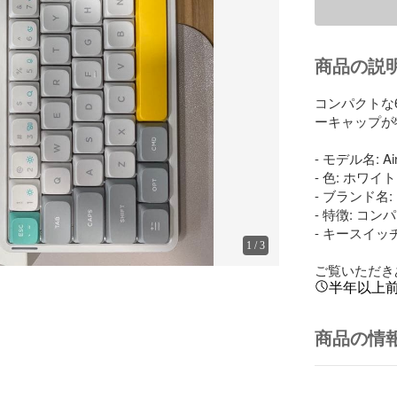
商品の説
コンパクトな
ーキャップが
- モデル名: Air6
- 色: ホワ
- ブランド名: N
- 特徴: コン
- キースイッチ: 
1
/
3
ご覧いただき
半年以上
商品の情