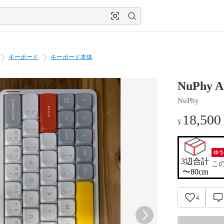
キーボード
キーボード本体
NuPhy 
NuPhy
18,500
¥
ゆう
3辺合計

こ
〜80cm
4