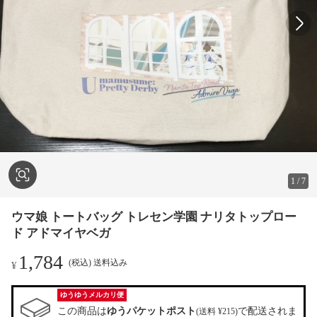
1
/
7
ウマ娘 トートバッグ トレセン学園 ナリタトップロー
ド アドマイヤベガ
1,784
(税込) 送料込み
¥
ゆうゆうメルカリ便
この商品は
ゆうパケットポスト
で配送されま
(送料 ¥215)