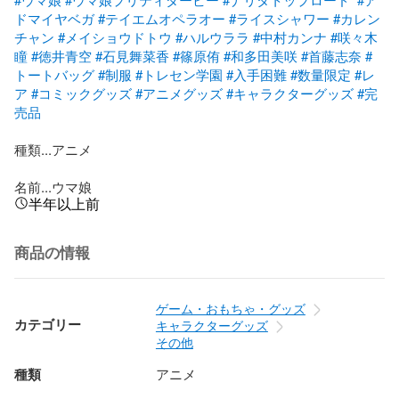
ドマイヤベガ
#テイエムオペラオー
#ライスシャワー
#カレン
チャン
#メイショウドトウ
#ハルウララ
#中村カンナ
#咲々木
瞳
#徳井青空
#石見舞菜香
#篠原侑
#和多田美咲
#首藤志奈
#
トートバッグ
#制服
#トレセン学園
#入手困難
#数量限定
#レ
ア
#コミックグッズ
#アニメグッズ
#キャラクターグッズ
#完
売品
種類...アニメ

名前...ウマ娘
半年以上前
商品の情報
ゲーム・おもちゃ・グッズ
カテゴリー
キャラクターグッズ
その他
種類
アニメ