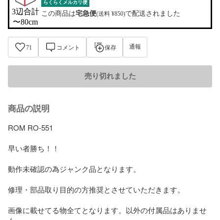
らくらくメルカリ便
3辺合計

この商品は
宅急便
で配送されました
(送料 ¥850)
〜80cm
通報
71
コメント
保存
売り切れました
商品の説明
ROM RO-551 

早い者勝ち！！

動作未確認の為ジャンク品となります。

修理・部品取り目的の方推奨とさせていただきます。

画像に載せてる物全てとなります。以外の付属品はありませ