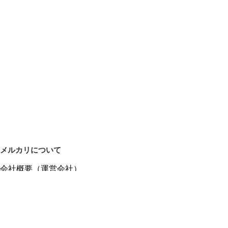
メルカリについて
会社概要（運営会社）
採用情報
プレスリリース
公式ブログ
プレスキット
メルカリUS