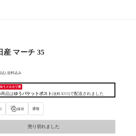
産 マーチ 35
税込) 送料込み
ゆうメルカリ便
の商品は
ゆうパケットポスト
で配送されました
(送料 ¥215)
通報
1
保存
売り切れました