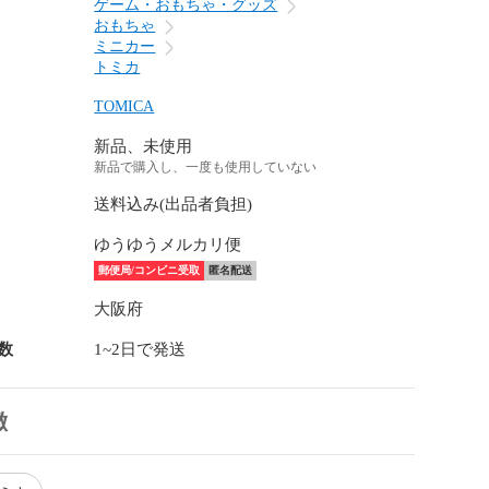
ゲーム・おもちゃ・グッズ
おもちゃ
ミニカー
トミカ
TOMICA
新品、未使用
新品で購入し、一度も使用していない
送料込み(出品者負担)
ゆうゆうメルカリ便
郵便局/コンビニ受取
匿名配送
大阪府
数
1~2日で発送
徴