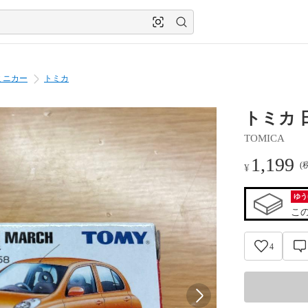
ミニカー
トミカ
トミカ 日
TOMICA
1,199
(
¥
ゆう
こ
4