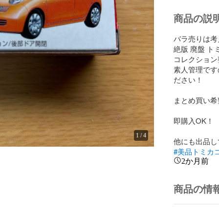
商品の説
バラ売りは考
絶版 廃盤 ト
コレクション
素人管理です
ださい！

まとめ買い希
即購入OK！

1
/
4
#美品トミカ
2か月前
商品の情