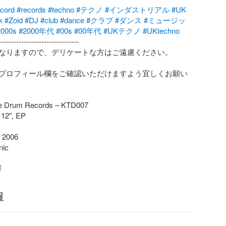
ecord
#records
#techno
#テクノ
#インダストリアル
#UK
k
#Zoid
#DJ
#club
#dance
#クラブ
#ダンス
#ミュージッ
2000s
#2000年代
#00s
#00年代
#UKテクノ
#UKtechno
-------------------------------

なりますので、デリケートな方はご遠慮ください。

プロフィール欄をご確認いただけますよう宜しくお願い
he Drum Records – KTD007

 12", EP

2006

ic

前
報