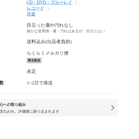
CD・DVD・ブルーレイ
レコード
洋楽
目立った傷や汚れなし
細かな使用感・傷・汚れはあるが、目立たない
送料込み(出品者負担)
らくらくメルカリ便
匿名配送
未定
数
1~2日で発送
心への取り組み
支払われ、評価後に振り込まれます