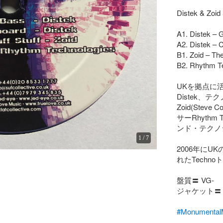
Distek & Zoid
A1. Distek – G
A2. Distek – C
B1. Zoid – The 
B2. Rhythm Te
UKを拠点に
Distek、
Zoid(Ste
サーRhythm
ンド・テクノ
1
/
7
2006年にUK
れたTechno
盤質〓 VG-

ジャケット〓 V
#Monumen