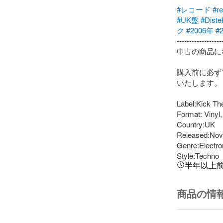
#レコード
#r
#UK盤
#Diste
ク
#2006年
#
-------------------
中古の商品に
購入前に必ず
いたします。

Label:Kick T
Format: Vinyl,
Country:UK

Released:Nov 
Genre:Electron
Style:Techno
半年以上
商品の情