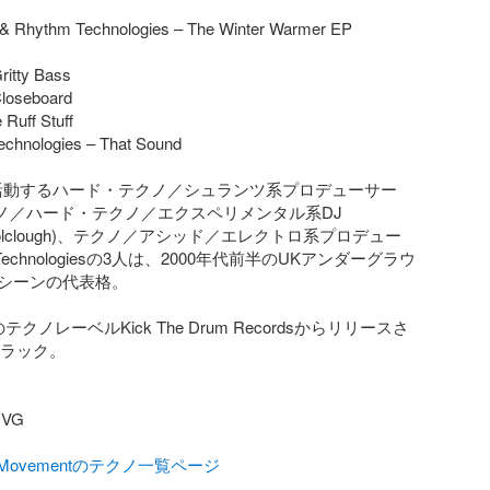
 & Rhythm Technologies – The Winter Warmer EP

ritty Bass

loseboard

Ruff Stuff

chnologies – That Sound

活動するハード・テクノ／シュランツ系プロデューサー
テクノ／ハード・テクノ／エクスペリメンタル系DJ 
ve Colclough)、テクノ／アシッド／エレクトロ系プロデュー
 Technologiesの3人は、2000年代前半のUKアンダーグラウ
シーンの代表格。

のテクノレーベルKick The Drum Recordsからリリースさ
トラック。

G

talMovementのテクノ一覧ページ