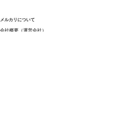
メルカリについて
会社概要（運営会社）
採用情報
プレスリリース
公式ブログ
プレスキット
メルカリUS
メルカリShops
m department（エムデパ）
ヘルプ
ヘルプセンター（ガイド・お問い合わせ）
メルカリShopsでショップを開設する
メルカリShops ショップ管理画面にログイン
メルカリShops出店者向けガイド
お問い合わせ一覧
フリーワードから商品をさがす
プライバシーと利用規約