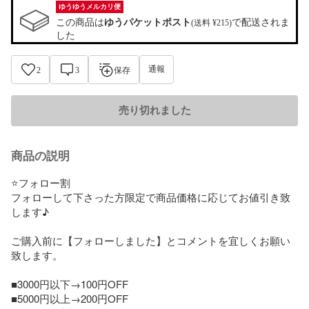
ゆうゆうメルカリ便
この商品は
ゆうパケットポスト
で配送されま
(送料 ¥215)
した
通報
2
3
保存
売り切れました
商品の説明
⭐フォロー割

フォローして下さった方限定で商品価格に応じてお値引き致
します♪

ご購入前に【フォローしました】とコメントを宜しくお願い
致します。

■3000円以下→100円OFF

■5000円以上→200円OFF
