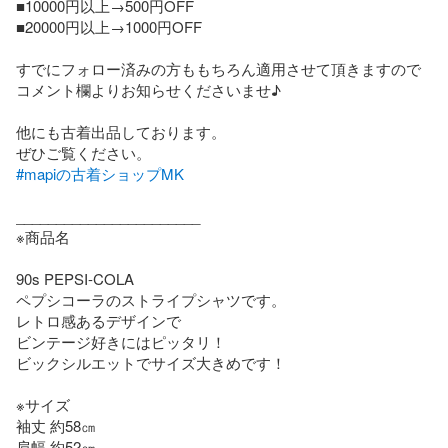
■10000円以上→500円OFF

■20000円以上→1000円OFF

すでにフォロー済みの方ももちろん適用させて頂きますので
コメント欄よりお知らせくださいませ♪

他にも古着出品しております。

#mapiの古着ショップMK
_______________________

※商品名

90s PEPSI-COLA

ペプシコーラのストライプシャツです。

レトロ感あるデザインで

ビンテージ好きにはピッタリ！

ビックシルエットでサイズ大きめです！

※サイズ

袖丈 約58㎝

肩幅 約52㎝
