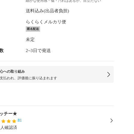
細かな使用感・傷・汚れはあるが、目立たない
送料込み(出品者負担)
らくらくメルカリ便
匿名配送
未定
数
2~3日で発送
心への取り組み
支払われ、評価後に振り込まれます
ッチー★
81
本人確認済