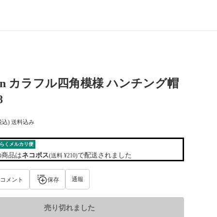
mann カラフル四角模様 ハンチング帽
8
税込) 送料込み
らくメルカリ便
の商品は
ネコポス
で配送されました
(送料 ¥210)
通報
コメント
保存
売り切れました