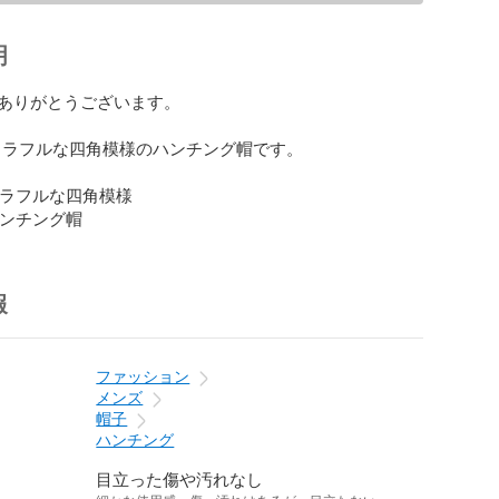
明
ありがとうございます。

nのカラフルな四角模様のハンチング帽です。

にカラフルな四角模様

 ハンチング帽
報
ファッション
メンズ
帽子
ハンチング
目立った傷や汚れなし