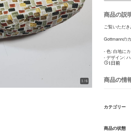
商品の説
ご覧いただき
Gottman
- 色: 白地
- デザイン:
1日前
商品の情
1
/
6
カテゴリー
商品の状態