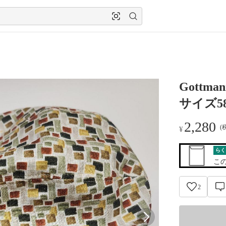
Gott
サイズ5
2,280
(
¥
らく
こ
2