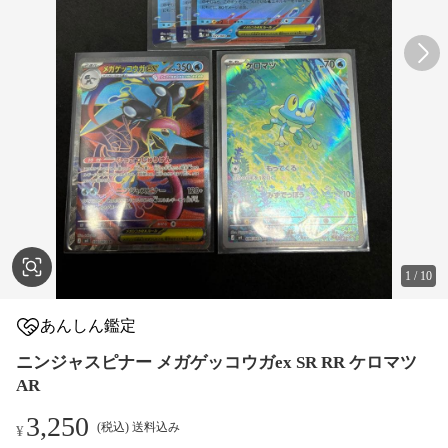
1
/
10
あんしん鑑定
ニンジャスピナー メガゲッコウガex SR RR ケロマツ
AR
3,250
(税込) 送料込み
¥