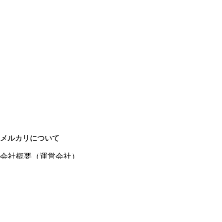
メルカリについて
会社概要（運営会社）
採用情報
プレスリリース
公式ブログ
プレスキット
メルカリUS
メルカリShops