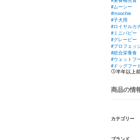
#ムーシー
#moochie
#子犬用
#ロイヤルカ
#ミニパピー
#グレービー
#プロフェッ
#総合栄養食
#ウェットフ
#ドッグフー
半年以上
商品の情
カテゴリー
ブランド