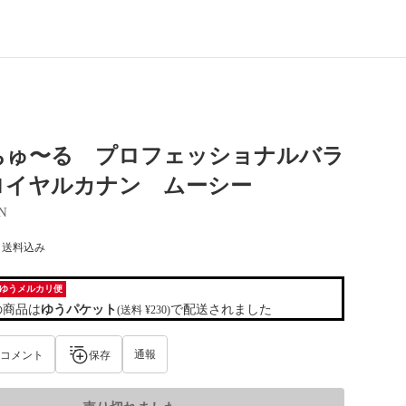
ちゅ〜る プロフェッショナルバラ
ロイヤルカナン ムーシー
N
) 送料込み
ゆうメルカリ便
の商品は
ゆうパケット
で配送されました
(送料 ¥230)
通報
コメント
保存