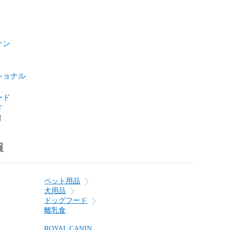
ナン
ショナル
ード
ド
前
報
ペット用品
犬用品
ドッグフード
離乳食
ROYAL CANIN