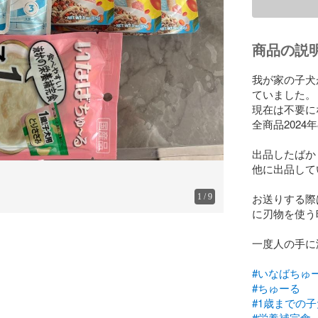
商品の説
我が家の子犬
ていました。

現在は不要に
全商品2024
出品したばか
他に出品して
お送りする際
1
/
9
に刃物を使う
一度人の手に
#いなばちゅ
#ちゅーる
#1歳までの
#栄養補完食