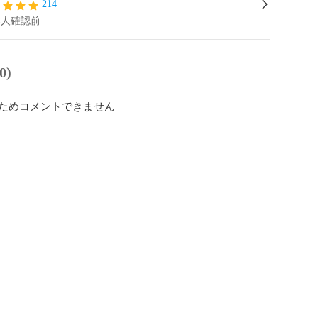
214
本人確認前
0)
ためコメントできません