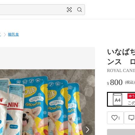
ド
離乳食
いなば
ンス 
ROYAL CANI
800
(税込
¥
ゆう
こ
1