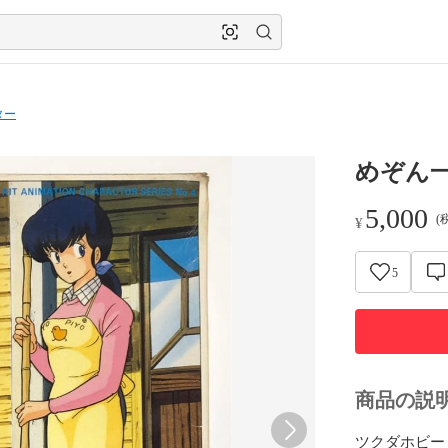
ター
めぞん一
5,000
(
¥
5
商品の説
ツクダホビー
