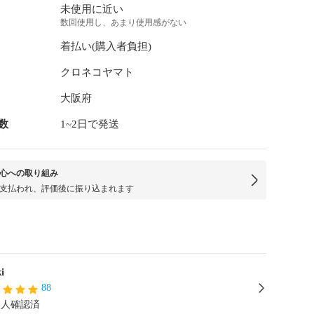
未使用に近い
数回使用し、あまり使用感がない
着払い(購入者負担)
クロネコヤマト
大阪府
数
1~2日で発送
心への取り組み
支払われ、評価後に振り込まれます
i
88
本人確認済