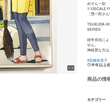
めぞん一刻　
1/12SCALE 
〔惣一郎さん
TSUKUDA HO
SERIES

経年劣化によ
せん。

神経質な方は
#高橋留美子
半年以上
1
/
9
商品の情
カテゴリー