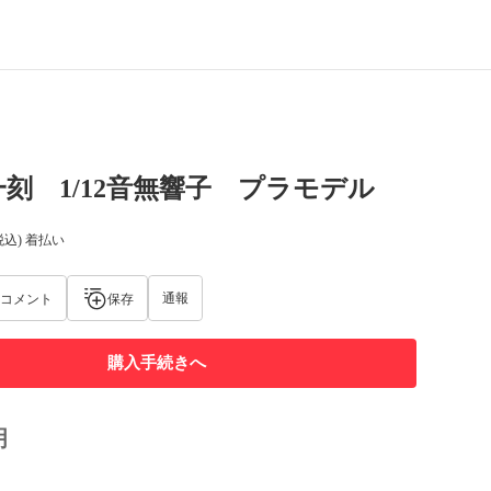
刻 1/12音無響子 プラモデル
税込) 着払い
通報
コメント
保存
購入手続きへ
明