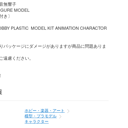
音無響子

FIGURE MODEL

付き〕

BBY PLASTIC  MODEL KIT ANIMATION CHARACTOR 
りパッケージにダメージがありますが商品に問題ありま
ご遠慮ください。

前
報
ホビー・楽器・アート
模型・プラモデル
キャラクター