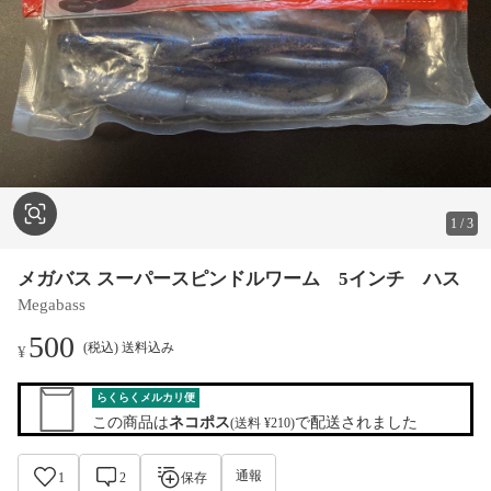
1
/
3
メガバス スーパースピンドルワーム 5インチ ハス
Megabass
500
(税込) 送料込み
¥
らくらくメルカリ便
この商品は
ネコポス
で配送されました
(送料 ¥210)
通報
1
2
保存