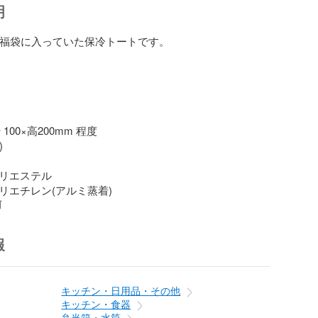
明
の福袋に入っていた保冷トートです。

泡ポリエチレン(アルミ蒸着)
前
報
キッチン・日用品・その他
キッチン・食器