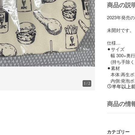
商品の説
2023年発売
未開封です。

仕様…

⚫︎サイズ 

   幅 300×奥行 100×高200mm 程度      

   (持ち手除く)

⚫︎素材 

   本体:再生ポリエステル

   内側:発
1
/
2
半年以上
商品の情
カテゴリー