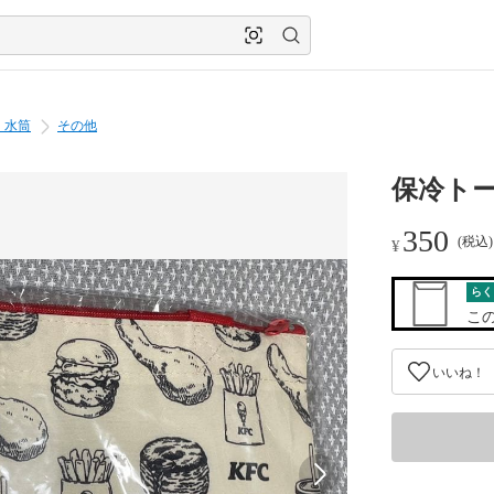
・水筒
その他
保冷トー
350
(税込
¥
らく
こ
いいね！