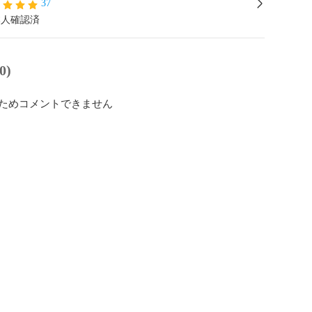
37
本人確認済
0)
ためコメントできません