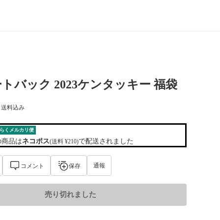
トバック 2023ケンタッキー 福袋
) 送料込み
らくメルカリ便
の商品は
ネコポス
で配送されました
(送料 ¥210)
通報
コメント
保存
売り切れました