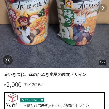
1
/
7
赤いきつね、緑のたぬき水星の魔女デザイン
2,000
(税込) 送料込み
¥
らくらくメルカリ便
3辺合計

この商品は
宅急便
で配送されました
(送料 ¥850)