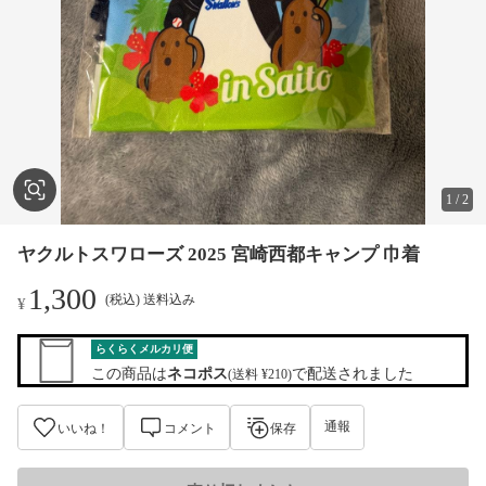
1
/
2
ヤクルトスワローズ 2025 宮崎西都キャンプ 巾着
1,300
(税込) 送料込み
¥
らくらくメルカリ便
この商品は
ネコポス
で配送されました
(送料 ¥210)
通報
いいね！
コメント
保存