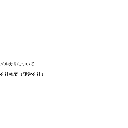
メルカリについて
会社概要（運営会社）
採用情報
プレスリリース
公式ブログ
プレスキット
メルカリUS
メルカリShops
m department（エムデパ）
ヘルプ