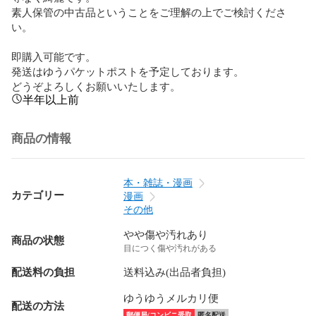
素人保管の中古品ということをご理解の上でご検討くださ
い。

即購入可能です。

発送はゆうパケットポストを予定しております。

どうぞよろしくお願いいたします。
半年以上前
商品の情報
本・雑誌・漫画
カテゴリー
漫画
その他
やや傷や汚れあり
商品の状態
目につく傷や汚れがある
配送料の負担
送料込み(出品者負担)
ゆうゆうメルカリ便
配送の方法
郵便局/コンビニ受取
匿名配送