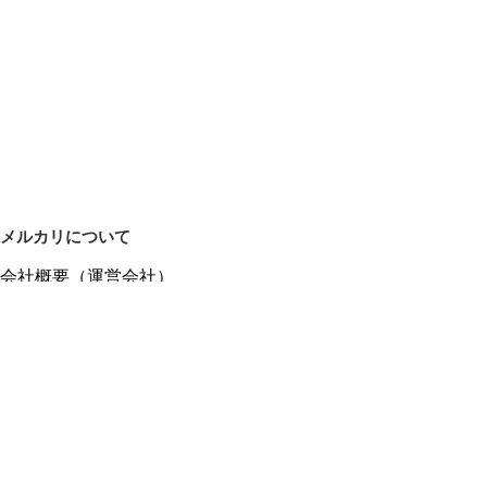
メルカリについて
会社概要（運営会社）
採用情報
プレスリリース
公式ブログ
プレスキット
メルカリUS
メルカリShops
m department（エムデパ）
ヘルプ