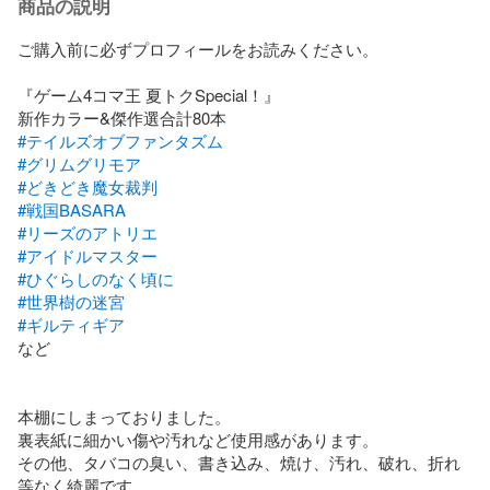
商品の説明
ご購入前に必ずプロフィールをお読みください。

『ゲーム4コマ王 夏トクSpecial！』

#テイルズオブファンタズム
#グリムグリモア
#どきどき魔女裁判
#戦国BASARA
#リーズのアトリエ
#アイドルマスター
#ひぐらしのなく頃に
#世界樹の迷宮
#ギルティギア
など

本棚にしまっておりました。

裏表紙に細かい傷や汚れなど使用感があります。

その他、タバコの臭い、書き込み、焼け、汚れ、破れ、折れ
等なく綺麗です。
