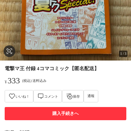
1
/
3
電撃マ王 付録 4コマコミック【匿名配送】
333
(税込) 送料込み
¥
通報
いいね！
コメント
保存
購入手続きへ