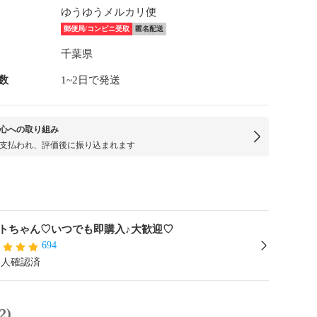
ゆうゆうメルカリ便
郵便局/コンビニ受取
匿名配送
千葉県
数
1~2日で発送
心への取り組み
支払われ、評価後に振り込まれます
トちゃん♡いつでも即購入♪大歓迎♡
694
本人確認済
2)