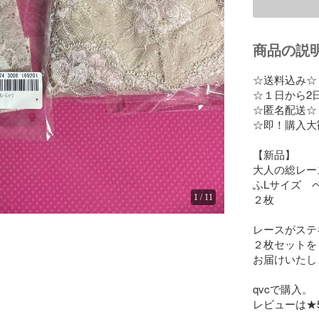
商品の説
☆送料込み☆

☆１日から2
☆匿名配送☆

☆即！購入大
【新品】

大人の総レー
ふLサイズ　
２枚

1
/
11
レースがステ
２枚セットを

お届けいたし
qvcで購入。

レビューは★5