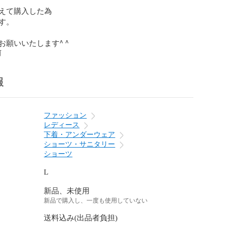
えて購入した為

。

お願いいたします^ ^
前
報
ファッション
レディース
下着・アンダーウェア
ショーツ・サニタリー
ショーツ
L
新品、未使用
新品で購入し、一度も使用していない
送料込み(出品者負担)