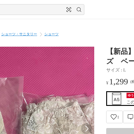
ショーツ・サニタリー
ショーツ
【新品
ズ ベ
サイズ
 : 
L
1,299
(
¥
ゆう
こ
1