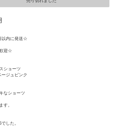
売り切れました
明
日以内に発送☆

歓迎☆

スショーツ　

ベージュピンク　

キなショーツ

ます。

でした。
