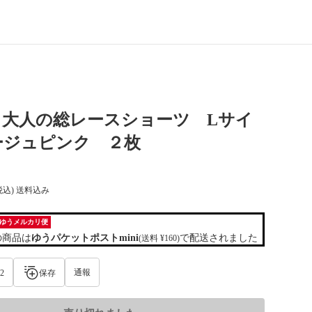
】大人の総レースショーツ Lサイ
ージュピンク ２枚
税込) 送料込み
ゆうメルカリ便
の商品は
ゆうパケットポストmini
で配送されました
(送料 ¥160)
通報
2
保存