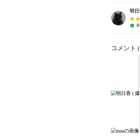
明日香
コメント (