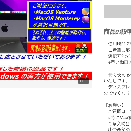
商品の説
・使用時間 2
・ご希望に応じて
　選択可能で
　※重い動画
・長く使える
いなしです。

1
/
10
・ディスプレ
のでなくなり
【お願い】

・ご質問は、
　※特にMa
・ご購入時は、
　①ご希望の M