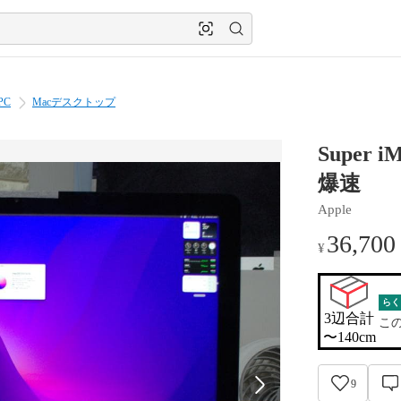
PC
Macデスクトップ
Super i
爆速
Apple
36,700
¥
らく
3辺合計

こ
〜140cm
9