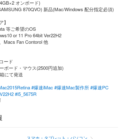
(4GB×2 オンボード) 

(SAMSUNG 870QVO) 新品(Mac/Windows 配分指定必須)

】

tuta 等ご希望のOS

s10 or 11 Pro 64bit Ver22H2

、Macs Fan Contorol 他

コード

ーボード・マウス(2500円追加)

正箱にて発送

Mac2015Retina
#爆速iMac
#爆速Mac製作所
#爆速PC
_V22H2
#i5_5675R
前
報
スマホ・タブレット・パソコン