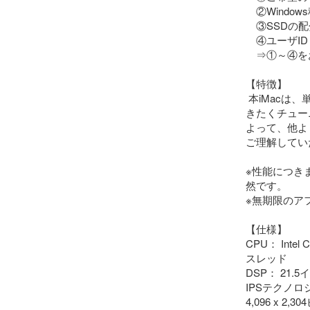
　②Windows種別
　③SSDの配分 (
　④ユーザID
　⇒①～④を
【特徴】

 本iMacは、単なる中古販売ではなく、これから本格的に使っていただ
きたくチュー
よって、他よ
ご理解してい
※性能につき
然です。

※無期限のア
【仕様】

CPU： Intel
スレッド

DSP： 21.5インチ
IPSテクノロジ
4,096 x 2,