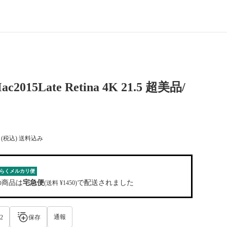
Mac2015Late Retina 4K 21.5 超美品/
(税込) 送料込み
らくメルカリ便
の商品は
宅急便
で配送されました
(送料 ¥1450)
通報
2
保存