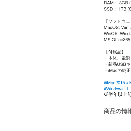
RAM： 8GB 
SSD： 1TB 
【ソフトウェア
MacOS: Ven
WinOS: Window
MS Office365
【付属品】

・本体、電源
・新品USBキ
・iMacの純
#iMac2015
#i
#Windows11
半年以上
商品の情