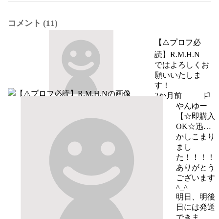
コメント (11)
【⚠️プロフ必
読】R.M.H.N
ではよろしくお
願いいたしま
す！
2か月前
報告する
やんゆー
【☆即購入
OK☆迅速
対応☆】
かしこまり
まし
た！！！！

ありがとう
ございます
^_^

明日、明後
日には発送
できま