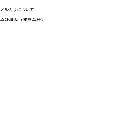
メルカリについて
会社概要（運営会社）
採用情報
プレスリリース
公式ブログ
プレスキット
メルカリUS
メルカリShops
m department（エムデパ）
ヘルプ
ヘルプセンター（ガイド・お問い合わせ）
メルカリShopsでショップを開設する
メルカリShops ショップ管理画面にログイン
メルカリShops出店者向けガイド
お問い合わせ一覧
フリーワードから商品をさがす
プライバシーと利用規約
メルカリ利用規約