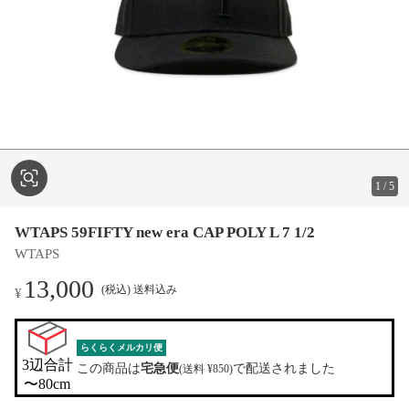
1
/
5
WTAPS 59FIFTY new era CAP POLY L 7 1/2
WTAPS
13,000
(税込) 送料込み
¥
らくらくメルカリ便
3辺合計

この商品は
宅急便
で配送されました
(送料 ¥850)
〜80cm