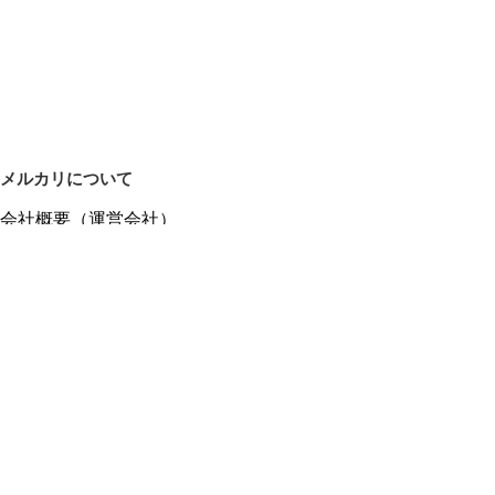
メルカリについて
会社概要（運営会社）
採用情報
プレスリリース
公式ブログ
プレスキット
メルカリUS
メルカリShops
m department（エムデパ）
ヘルプ
ヘルプセンター（ガイド・お問い合わせ）
メルカリShopsでショップを開設する
メルカリShops ショップ管理画面にログイン