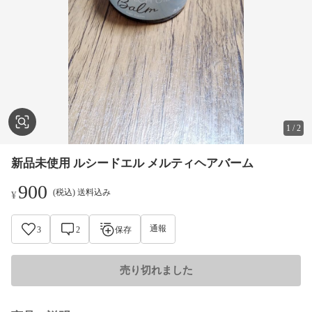
1
/
2
新品未使用 ルシードエル メルティヘアバーム
900
(税込) 送料込み
¥
通報
3
2
保存
売り切れました