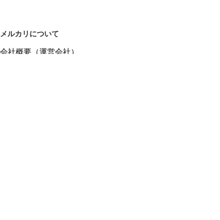
メルカリについて
会社概要（運営会社）
採用情報
プレスリリース
公式ブログ
プレスキット
メルカリUS
メルカリShops
m department（エムデパ）
ヘルプ
ヘルプセンター（ガイド・お問い合わせ）
メルカリShopsでショップを開設する
メルカリShops ショップ管理画面にログイン
メルカリShops出店者向けガイド
お問い合わせ一覧
フリーワードから商品をさがす
プライバシーと利用規約