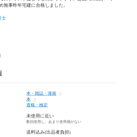
め無事昨年宅建に合格しました。

引士
前
報
本・雑誌・漫画
本
資格・検定
未使用に近い
数回使用し、あまり使用感がない
送料込み(出品者負担)