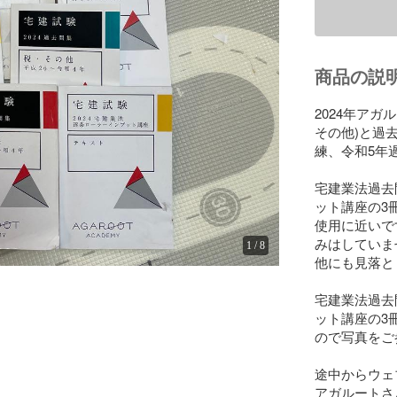
商品の説
2024年ア
その他)と過
練、令和5年
宅建業法過去
ット講座の3
使用に近いで
みはしていま
1
/
8
他にも見落と
宅建業法過去
ット講座の3
ので写真をご
途中からウェ
アガルートさ