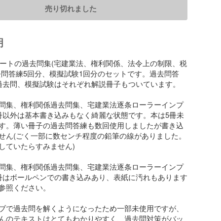
売り切れました
明
ガルートの過去問集(宅建業法、権利関係、法令上の制限、税
去問答練5回分、模擬試験1回分のセットです。過去問答
過去問、模擬試験はそれぞれ解説冊子もついています。

問集、権利関係過去問集、宅建業法逐条ローラーインプ
冊以外は基本書き込みもなく綺麗な状態です。本は5冊未
す。薄い冊子の過去問答練も数回使用しましたが書き込
せん(ごく一部に数センチ程度の鉛筆の線がありました。
していたらすみません)

問集、権利関係過去問集、宅建業法逐条ローラーインプ
冊はボールペンでの書き込みあり、表紙に汚れもあります
参照ください。

ブで過去問を解くようになったため一部未使用ですが、
んのテキストはとてもわかりやすく、過去問対策がバッ