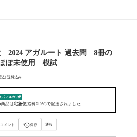
 2024 アガルート 過去問 8冊の
ほぼ未使用 模試
税込) 送料込み
らくメルカリ便
の商品は
宅急便
で配送されました
(送料 ¥1050)
通報
コメント
保存