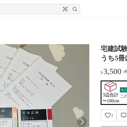
宅建試験
うち5冊
3,500
(
¥
らく
3辺合計

こ
〜100cm
3