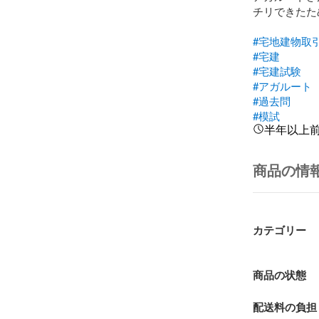
チリできたた
#宅地建物取
#宅建
#宅建試験
#アガルート
#過去問
#模試
半年以上
商品の情
カテゴリー
商品の状態
配送料の負担