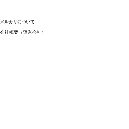
メルカリについて
会社概要（運営会社）
採用情報
プレスリリース
公式ブログ
プレスキット
メルカリUS
メルカリShops
m department（エムデパ）
ヘルプ
ヘルプセンター（ガイド・お問い合わせ）
メルカリShopsでショップを開設する
メルカリShops ショップ管理画面にログイン
メルカリShops出店者向けガイド
お問い合わせ一覧
フリーワードから商品をさがす
プライバシーと利用規約