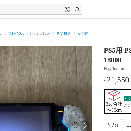
ム
プレイステーション5(PS5)
周辺機器
その他
PS5用 P
18000
PlayStation5
21,550
¥
らく
3辺合計

こ
〜80cm
11