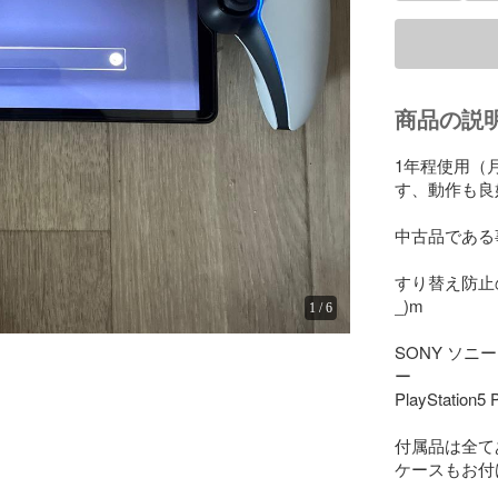
商品の説
1年程使用（
す、動作も良
中古品である
すり替え防止
_)m

1
/
6
SONY ソニー P
ー

PlayStation
付属品は全て
ケースもお付