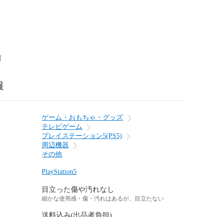
前
報
ゲーム・おもちゃ・グッズ
テレビゲーム
プレイステーション5(PS5)
周辺機器
その他
PlayStation5
目立った傷や汚れなし
細かな使用感・傷・汚れはあるが、目立たない
送料込み(出品者負担)