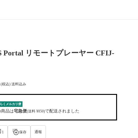
S Portal リモートプレーヤー CFIJ-
(税込) 送料込み
らくメルカリ便
の商品は
宅急便
で配送されました
(送料 ¥850)
通報
1
保存