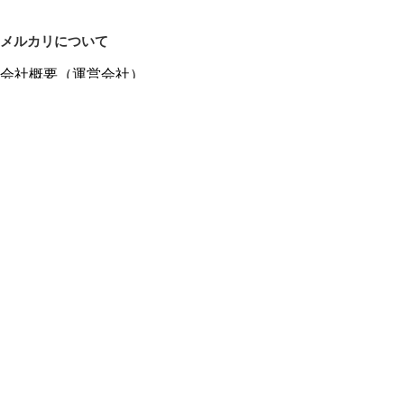
メルカリについて
会社概要（運営会社）
採用情報
プレスリリース
公式ブログ
プレスキット
メルカリUS
メルカリShops
m department（エムデパ）
ヘルプ
ヘルプセンター（ガイド・お問い合わせ）
メルカリShopsでショップを開設する
メルカリShops ショップ管理画面にログイン
メルカリShops出店者向けガイド
お問い合わせ一覧
フリーワードから商品をさがす
プライバシーと利用規約