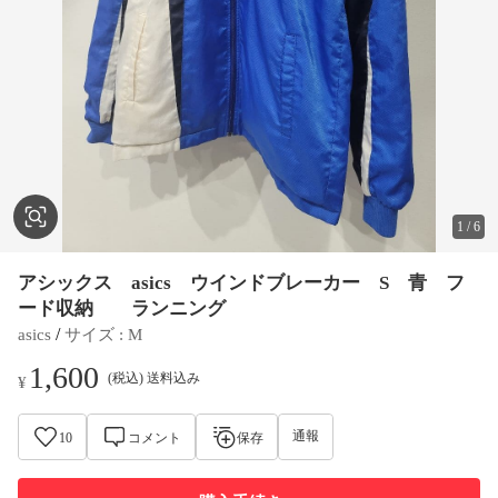
1
/
6
アシックス asics ウインドブレーカー S 青 フ
ード収納 ランニング
 / 
asics
サイズ
 : 
M
1,600
(税込) 送料込み
¥
通報
10
コメント
保存