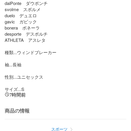
dalPonte　ダウポンチ

svolme　スボルメ

duelo　デュエロ

gavic　ガビック

bonera　ボネーラ

desporte　デスポルチ

ATHLETA　アスレタ

種類...ウィンドブレーカー

袖...長袖

性別...ユニセックス

サイズ...S
7時間前
商品の情報
スポーツ