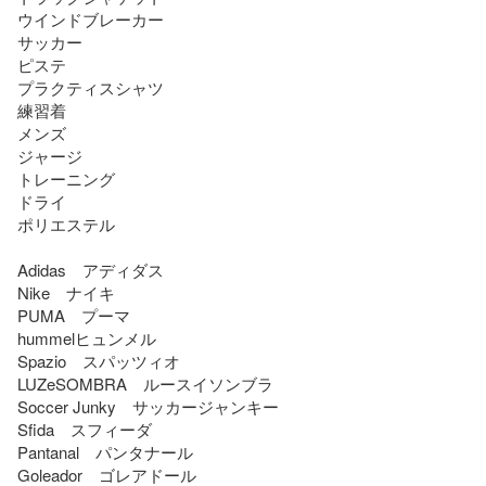
ウインドブレーカー

サッカー

ピステ

プラクティスシャツ

練習着

メンズ

ジャージ

トレーニング

ドライ

ポリエステル

Adidas　アディダス

Nike　ナイキ

PUMA　プーマ

hummelヒュンメル

Spazio　スパッツィオ

LUZeSOMBRA　ルースイソンブラ

Soccer Junky　サッカージャンキー

Sfida　スフィーダ

Pantanal　パンタナール

Goleador　ゴレアドール
