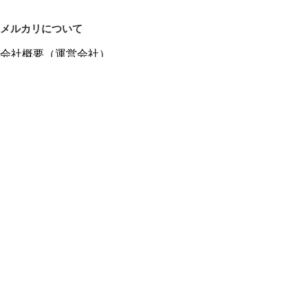
メルカリについて
会社概要（運営会社）
採用情報
プレスリリース
公式ブログ
プレスキット
メルカリUS
メルカリShops
m department（エムデパ）
ヘルプ
ヘルプセンター（ガイド・お問い合わせ）
メルカリShopsでショップを開設する
メルカリShops ショップ管理画面にログイン
メルカリShops出店者向けガイド
お問い合わせ一覧
フリーワードから商品をさがす
プライバシーと利用規約
メルカリ利用規約