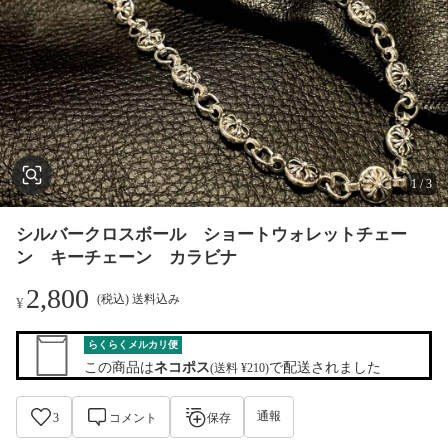
1
/
3
シルバークロスボール ショートウォレットチェー
ン キーチェーン カラビナ
2,800
(税込) 送料込み
¥
らくらくメルカリ便
この商品は
ネコポス
で配送されました
(送料 ¥210)
通報
3
コメント
保存