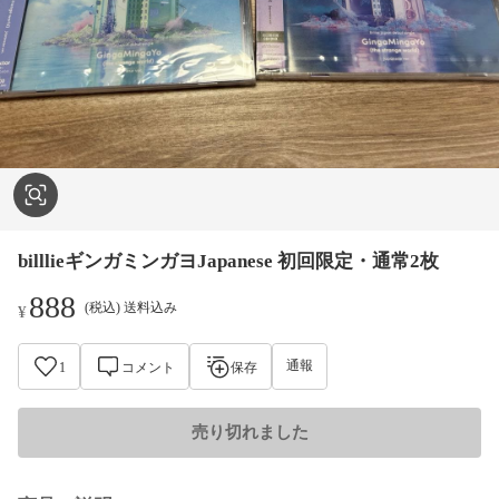
billlieギンガミンガヨJapanese 初回限定・通常2枚
888
(税込) 送料込み
¥
通報
1
コメント
保存
売り切れました