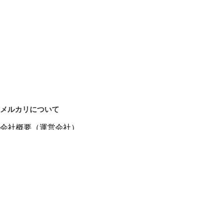
メルカリについて
会社概要（運営会社）
採用情報
プレスリリース
公式ブログ
プレスキット
メルカリUS
メルカリShops
m department（エムデパ）
ヘルプ