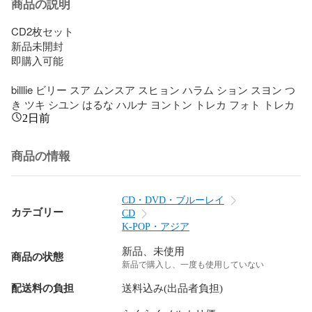
商品の説明
CD2枚セット

新品未開封

即購入可能

billlie ビリー スア ムンスア スヒョン ハラム ション スヨン つ
き ツキ シユン はるな ハルナ ヨントン トレカ フォト トレカ
2日前
商品の情報
CD・DVD・ブルーレイ
カテゴリー
CD
K-POP・アジア
新品、未使用
商品の状態
新品で購入し、一度も使用していない
配送料の負担
送料込み(出品者負担)