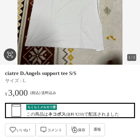
1
/
3
ciatre D.Angels support tee S/S
サイズ
 : 
L
3,000
(税込) 送料込み
¥
らくらくメルカリ便
この商品は
ネコポス
で配送されました
(送料 ¥210)
通報
いいね！
コメント
保存