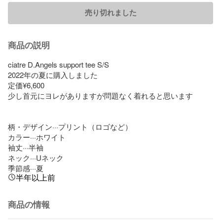
売り切れました
商品の説明
ciatre D.Angels support tee S/S

2022年の夏に購入しました

定価¥6,600

少し首元にヨレがありますが問題なく着れると思います

柄・デザイン···プリント（ロゴなど）

カラー···ホワイト

袖丈···半袖

ネック···Uネック

季節感···夏
半年以上前
商品の情報