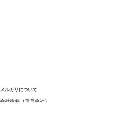
メルカリについて
会社概要（運営会社）
採用情報
プレスリリース
公式ブログ
プレスキット
メルカリUS