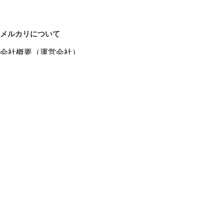
メルカリについて
会社概要（運営会社）
採用情報
プレスリリース
公式ブログ
プレスキット
メルカリUS
メルカリShops
m department（エムデパ）
ヘルプ
ヘルプセンター（ガイド・お問い合わせ）
メルカリShopsでショップを開設する
メルカリShops ショップ管理画面にログイン
メルカリShops出店者向けガイド
お問い合わせ一覧
フリーワードから商品をさがす
プライバシーと利用規約