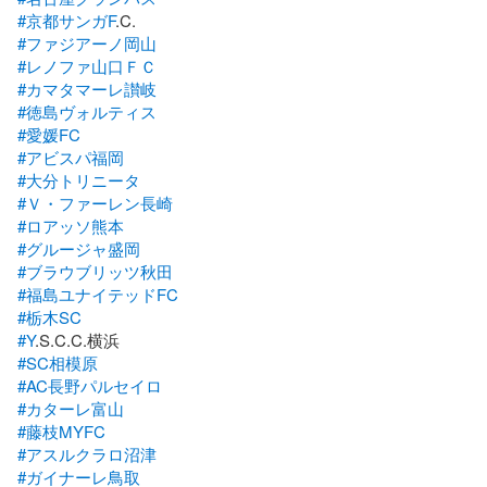
#京都サンガF
#ファジアーノ岡山
#レノファ山口ＦＣ
#カマタマーレ讃岐
#徳島ヴォルティス
#愛媛FC
#アビスパ福岡
#大分トリニータ
#Ｖ・ファーレン長崎
#ロアッソ熊本
#グルージャ盛岡
#ブラウブリッツ秋田
#福島ユナイテッドFC
#栃木SC
#Y
#SC相模原
#AC長野パルセイロ
#カターレ富山
#藤枝MYFC
#アスルクラロ沼津
#ガイナーレ鳥取