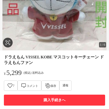
1
/
6
ドラえもん VISSEL KOBE マスコットキーチェーン ド
ラえもんファン
5,299
(税込) 送料込み
¥
通報
7
コメント
保存
購入手続きへ