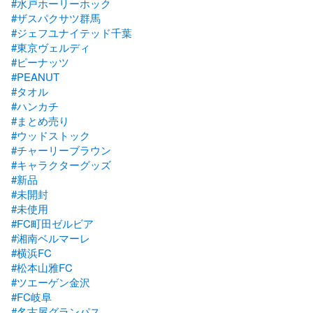
#水戸ホーリーホック
#ザスパクサツ群馬
#ジェフユナイテッド千葉
#東京ヴェルディ
#ピーナッツ
#PEANUT
#タオル
#ハンカチ
#まとめ売り
#ウッドストック
#チャーリーブラウン
#キャラクターグッズ
#新品
#未開封
#未使用
#FC町田ゼルビア
#湘南ベルマーレ
#横浜FC
#松本山雅FC
#ツエーゲン金沢
#FC岐阜
#名古屋グランパス