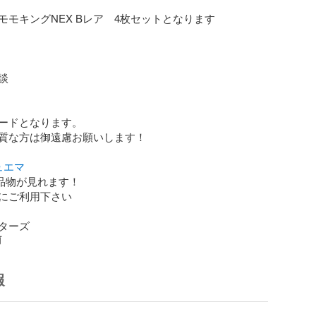
モキングNEX Bレア　4枚セットとなります



ードとなります。

質な方は御遠慮お願いします！

ュエマ
品物が見れます！

にご利用下さい

ターズ
前
報