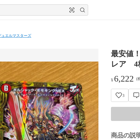
デュエルマスターズ
最安値！
レア 4
6,222
(
¥
3
商品の説