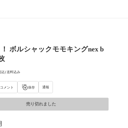
！ ボルシャックモモキングnex b
枚
税込) 送料込み
通報
コメント
保存
売り切れました
明