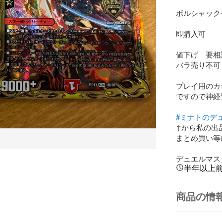
ボルシャックモ
即購入可

値下げ　要相談
バラ売り不可

プレイ用のカ
ですので神経
#ミナトのデ
↑から私の出
まとめ買い等
デュエルマス
半年以上
商品の情