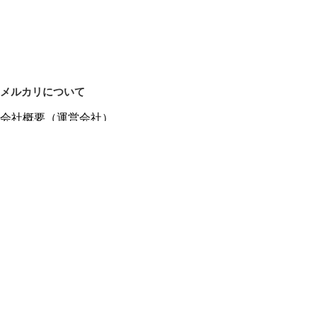
メルカリについて
会社概要（運営会社）
採用情報
プレスリリース
公式ブログ
プレスキット
メルカリUS
メルカリShops
m department（エムデパ）
ヘルプ
ヘルプセンター（ガイド・お問い合わせ）
メルカリShopsでショップを開設する
メルカリShops ショップ管理画面にログイン
メルカリShops出店者向けガイド