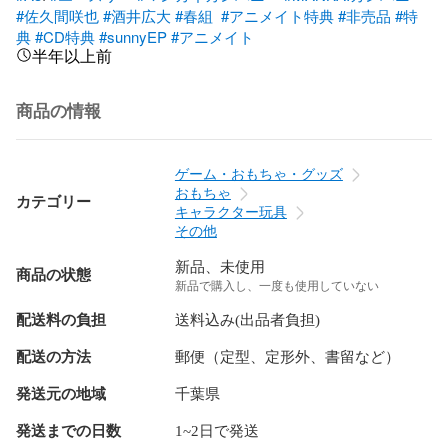
#佐久間咲也
#酒井広大
#春組
#アニメイト特典
#非売品
#特
典
#CD特典
#sunnyEP
#アニメイト
半年以上前
商品の情報
ゲーム・おもちゃ・グッズ
おもちゃ
カテゴリー
キャラクター玩具
その他
新品、未使用
商品の状態
新品で購入し、一度も使用していない
配送料の負担
送料込み(出品者負担)
配送の方法
郵便（定型、定形外、書留など）
発送元の地域
千葉県
発送までの日数
1~2日で発送