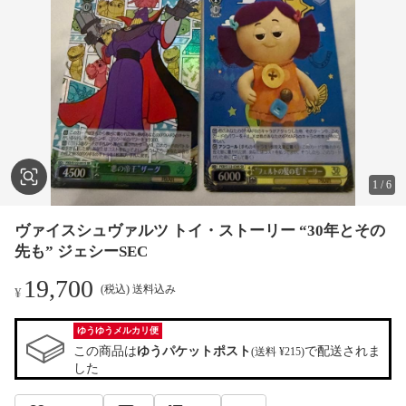
1
/
6
ヴァイスシュヴァルツ トイ・ストーリー “30年とその
先も” ジェシーSEC
19,700
(税込) 送料込み
¥
ゆうゆうメルカリ便
この商品は
ゆうパケットポスト
で配送されま
(送料 ¥215)
した