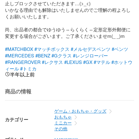
止しブロックさせていただきます…(>_<)

いかなる理由でも解除はいたしませんのでご理解の程よろし
くお願いいたします。

尚、出品者の都合でゆうゆう⇔らくらく⇔定形定形外郵便に
変更する場合がございます。ご了承くださいませm(_ _)m

#MATCHBOX
#マッチボックス
#メルセデスベンツ
#ベンツ
#MERCEDES
#BENZ
#Gクラス
#レンジローバー
#RANGEROVER
#レクサス
#LEXUS
#GX
#マテル
#ホットウ
ィール
#トミカ
半年以上前
商品の情報
ゲーム・おもちゃ・グッズ
おもちゃ
カテゴリー
ミニカー
その他