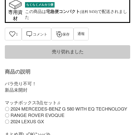
らくらくメルカリ便
この商品は
宅急便コンパクト
で配送されまし
専用資
(送料 ¥450)
た
材
通報
1
コメント
保存
売り切れました
商品の説明
バラ売り不可！

新品未開封

マッチボックス3点セット♫

〇 2024 MERCEDES-BENZ G 580 WITH EQ TECHNOLOGY

〇 RANGE ROVER EVOQUE

〇 2024 LEXUS GX

まとめ買いOK(*>ω<)b
