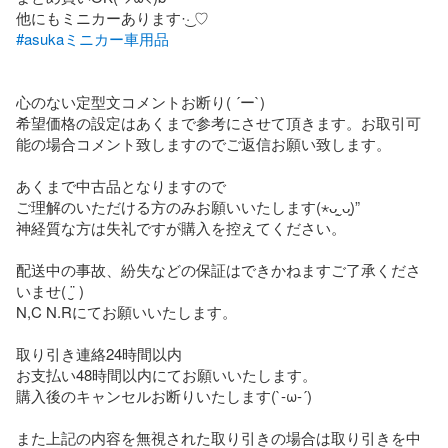
#asukaミニカー車用品
心のない定型文コメントお断り( ´ー`)

希望価格の設定はあくまで参考にさせて頂きます。お取引可
能の場合コメント致しますのでご返信お願い致します。

あくまで中古品となりますので

ご理解のいただける方のみお願いいたします(⋆ᴗ͈ˬᴗ͈)”

神経質な方は失礼ですが購入を控えてください。

配送中の事故、紛失などの保証はできかねますご了承くださ
いませ( ¨̮ )

N,C N.Rにてお願いいたします。

取り引き連絡24時間以内

お支払い48時間以内にてお願いいたします。

購入後のキャンセルお断りいたします(`‐ω‐´)

また上記の内容を無視された取り引きの場合は取り引きを中