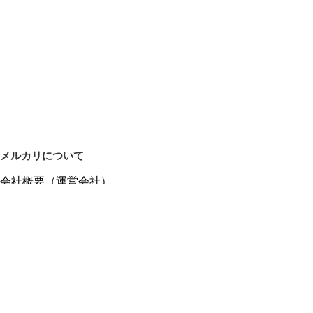
メルカリについて
会社概要（運営会社）
採用情報
プレスリリース
公式ブログ
プレスキット
メルカリUS
メルカリShops
m department（エムデパ）
ヘルプ