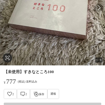
1
/
8
【未使用】すきなところ100
777
(税込) 送料込み
¥
通報
2
2
保存