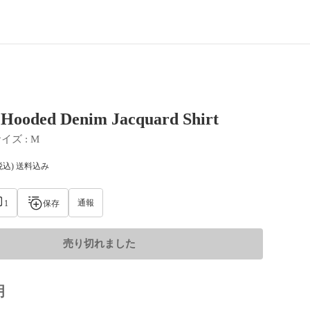
 Hooded Denim Jacquard Shirt
サイズ
 : 
M
税込) 送料込み
通報
1
保存
売り切れました
明