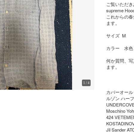
ご覧いただき
supreme Hood
これからの春
ます。

サイズ  M

カラー　水色

何か質問、写
ます。

1
/
4
カバーオール
ルゾン ハーフ
UNDERCOVER
Moschino Yo
424 VETEME
KOSTADINOV
Jil Sander AT