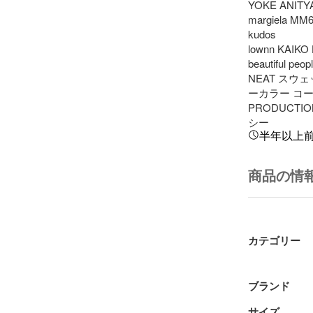
YOKE ANITYA
margiela MM6
kudos

lownn KAIKO 
beautiful peo
NEAT スウ
ーカラー コート ト
PRODUCTIO
シー
半年以上
商品の情
カテゴリー
ブランド
サイズ