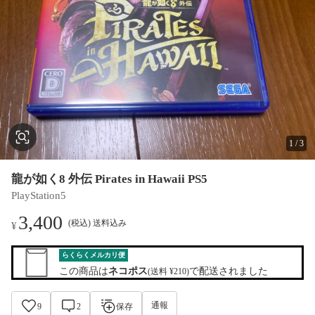
1
/
3
龍が如く8 外伝 Pirates in Hawaii PS5
PlayStation5
3,400
(税込) 送料込み
¥
らくらくメルカリ便
この商品は
ネコポス
で配送されました
(送料 ¥210)
通報
9
2
保存