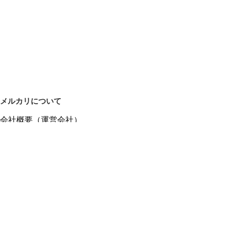
メルカリについて
会社概要（運営会社）
採用情報
プレスリリース
公式ブログ
プレスキット
メルカリUS
メルカリShops
m department（エムデパ）
ヘルプ
ヘルプセンター（ガイド・お問い合わせ）