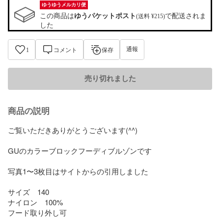
ゆうゆうメルカリ便
この商品は
ゆうパケットポスト
で配送されま
(送料 ¥215)
した
通報
1
コメント
保存
売り切れました
商品の説明
ご覧いただきありがとうございます(^^)

GUのカラーブロックフーディブルゾンです

写真1〜3枚目はサイトからの引用しました

サイズ　140

ナイロン　100%

フード取り外し可
