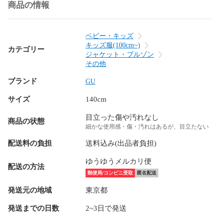
商品の情報
ベビー・キッズ
キッズ服(100cm~)
カテゴリー
ジャケット・ブルゾン
その他
ブランド
GU
サイズ
140cm
目立った傷や汚れなし
商品の状態
細かな使用感・傷・汚れはあるが、目立たない
配送料の負担
送料込み(出品者負担)
ゆうゆうメルカリ便
配送の方法
郵便局/コンビニ受取
匿名配送
発送元の地域
東京都
発送までの日数
2~3日で発送