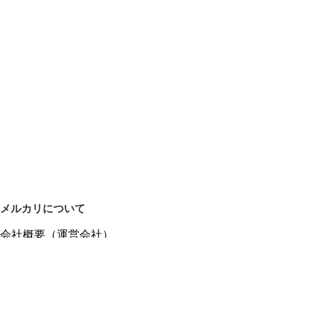
メルカリについて
会社概要（運営会社）
採用情報
プレスリリース
公式ブログ
プレスキット
メルカリUS