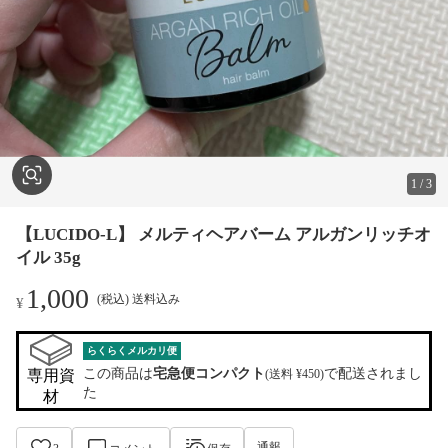
1
/
3
【LUCIDO-L】 メルティヘアバーム アルガンリッチオ
イル 35g
1,000
(税込) 送料込み
¥
らくらくメルカリ便
この商品は
宅急便コンパクト
で配送されまし
専用資
(送料 ¥450)
た
材
通報