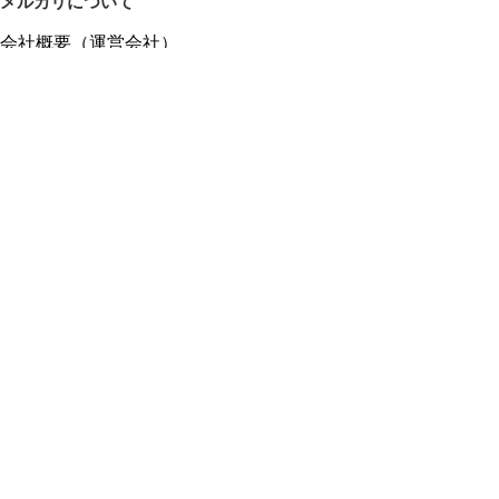
メルカリについて
会社概要（運営会社）
採用情報
プレスリリース
公式ブログ
プレスキット
メルカリUS
メルカリShops
m department（エムデパ）
ヘルプ
ヘルプセンター（ガイド・お問い合わせ）
メルカリShopsでショップを開設する
メルカリShops ショップ管理画面にログイン
メルカリShops出店者向けガイド
お問い合わせ一覧
フリーワードから商品をさがす
プライバシーと利用規約
メルカリ利用規約
メルカリShops利用規約