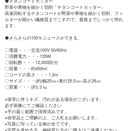
◆チタンコートカッター

野菜や果物を細かく切削「チタンコートカッター」

高速回転するチタンコートが野菜や果物を細かく切削、フィ
ルターが細かい繊維質までこすので、最後までしっかり搾れ
ます。

◆さらさらの100％ジュースができる。

〇電源・・・交流100V 50/60Hz

〇消費電力・・・135W

〇回転数・・・12,000回/分

〇容量・・・約450ml

〇コードの長さ・・・1.2m

〇サイズ・・・(約)幅20㎝×奥行25.5㎝×高さ28㎝

〇質量・・・(約)３㎏

※保管に伴うキズ、汚れがある場合がございます。

必ず画像にてご確認ください

※手の届く範囲で清掃済みです。

※保管品とご理解の上、ご入札をお願いします。

※写真に写っている物が全てです。

※完璧を求める方、神経質な方のご購入はご遠慮ください。
