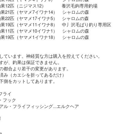
   釣果12匹（ニジマス12）             養沢毛鉤専用釣場

    釣果21匹（ヤマメ7イワナ14）    シャロムの森

     釣果22匹（ヤマメ17イワナ5）　シャロムの森

1    釣果19匹（ヤマメ11イワナ8）　中丿沢毛ばり釣り専用区

    釣果11匹（ヤマメ10イワナ1）    シャロムの森

    釣果19匹（ヤマメ1イワナ18）    シャロムの森

しています。神経質な方は購入を控えてください。

すが、釣果は保証できません。

の都合より若干の変更があります。

済み（カエシを折ってあるだけ）

下側をカットしてあります。

フライ

・フック

ル・フライフィッシング...エルクヘア

前