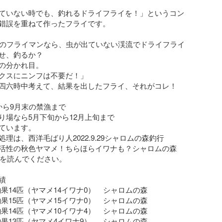
ていない時でも、釣れるドライフライを！」というコン
錯誤を重ねて作ったフライです。

行のフライマンなら、虫が出ていない渓流でドライフライ
せ、釣るか？

の分かれ目。

クスにニンフは不要だ！」

四六時中考えて、結果を出したフライ、それがコレ！

ら9月末の禁漁まで

り場なら5月下旬から12月上旬まで

ています。

理は、西洋毛ばり人2022.9.29シャロムの森釣行

活性の秋色ヤマメ！ちらほらイワナも？シャロムの森
記を読んでください。



    釣果14匹（ヤマメ14イワナ0）    シャロムの森

    釣果15匹（ヤマメ15イワナ0）    シャロムの森

    釣果14匹（ヤマメ10イワナ4）    シャロムの森

    釣果13匹（ヤマメ4イワナ9）      シャロムの森
