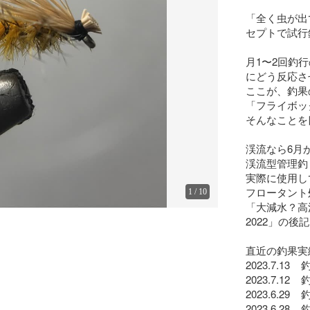
「全く虫が出
セプトで試行
月1〜2回釣
にどう反応さ
ここが、釣果
「フライボッ
そんなことを
渓流なら6月か
渓流型管理釣
実際に使用し
フロータント処
1
/
10
「大減水？高
2022」の後
直近の釣果実績
2023.7.13
2023.7.12
2023.6.29
2023.6.28