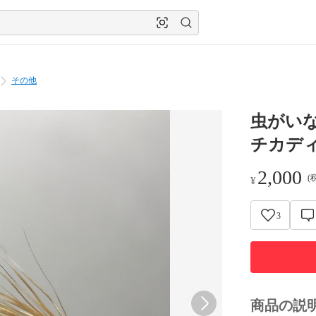
その他
虫がいな
チカディス
2,000
(
¥
3
商品の説