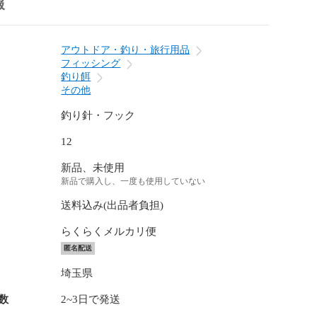
報
アウトドア・釣り・旅行用品
フィッシング
釣り餌
その他
釣り針・フック
12
新品、未使用
新品で購入し、一度も使用していない
送料込み(出品者負担)
らくらくメルカリ便
匿名配送
埼玉県
数
2~3日で発送