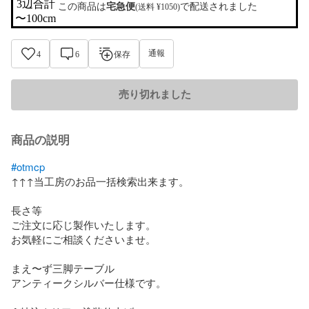
3辺合計

この商品は
宅急便
で配送されました
(送料 ¥1050)
〜100cm
通報
4
6
保存
売り切れました
商品の説明
#otmcp
↑↑↑当工房のお品一括検索出来ます。

長さ等

ご注文に応じ製作いたします。

お気軽にご相談くださいませ。

まえ〜ず三脚テーブル

アンティークシルバー仕様です。
