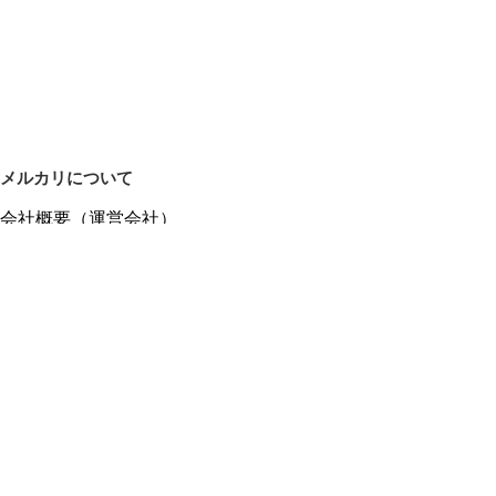
メルカリについて
会社概要（運営会社）
採用情報
プレスリリース
公式ブログ
プレスキット
メルカリUS
メルカリShops
m department（エムデパ）
ヘルプ
ヘルプセンター（ガイド・お問い合わせ）
メルカリShopsでショップを開設する
メルカリShops ショップ管理画面にログイン