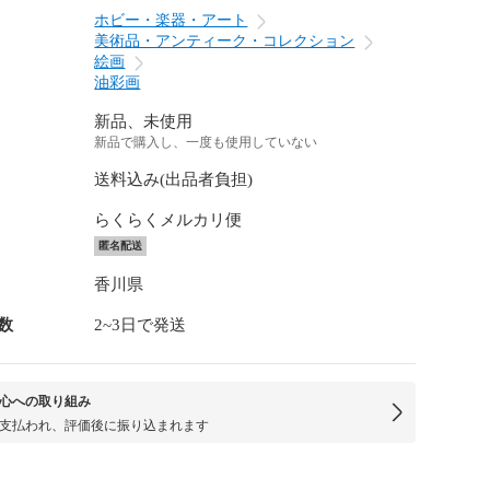
ホビー・楽器・アート
美術品・アンティーク・コレクション
絵画
油彩画
新品、未使用
新品で購入し、一度も使用していない
送料込み(出品者負担)
らくらくメルカリ便
匿名配送
香川県
数
2~3日で発送
心への取り組み
支払われ、評価後に振り込まれます