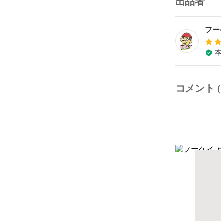
出品者
フー
コメント (