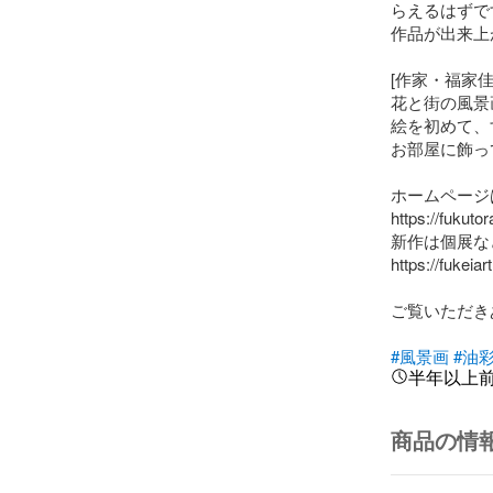
らえるはずです
作品が出来上
[作家・福家佳則
花と街の風景
絵を初めて、
お部屋に飾っ
ホームページ
https://fukuto
新作は個展な
https://fukeiar
ご覧いただき
#風景画
#油
半年以上
商品の情