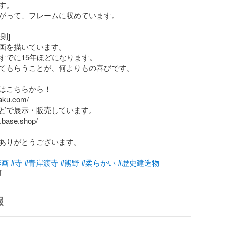
。

がって、フレームに収めています。

]

画を描いています。

すでに15年ほどになります。

てもらうことが、何よりもの喜びです。

はこちらから！

raku.com/

どで展示・販売しています。

t.base.shop/

ありがとうございます。

彩画
#寺
#青岸渡寺
#熊野
#柔らかい
#歴史建造物
前
報