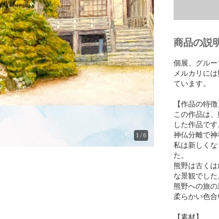
商品の説
個展、グルー
メルカリには
ています。

【作品の特徴】
この作品は、
した作品です。
神仏分離で神
1
/
6
私は新しくな
た。

熊野は古くは
な景観でした。
熊野への旅の
柔らかい色合
【素材】
