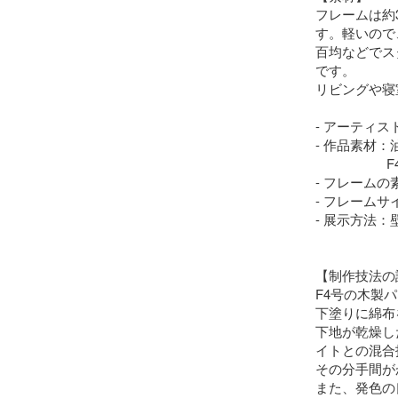
フレームは約3
す。軽いので
百均などでス
です。

リビングや寝
- アーティスト名
- 作品素材：
                    F4号の木製パネルを使用

- フレームの
- フレームサイズ：
- 展示方法：
【制作技法の
F4号の木製
下塗りに綿布
下地が乾燥し
イトとの混合
その分手間が
また、発色の