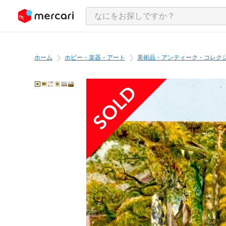
ンツにスキップ
ホーム
ホビー・楽器・アート
美術品・アンティーク・コレク