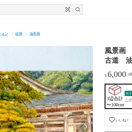
ション
絵画
油彩画
風景画
古道 油
6,000
(
¥
らく
3辺合計

こ
〜100cm
いいね！