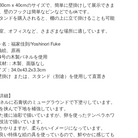
0cm x 40cmのサイズで、簡単に壁掛けして展示できま
、壁のフックは簡単なピンなどでもokです。

タンドを購入されると、棚の上に立て掛けることも可能
室、オフィスなど、さまざまな場所に適しています。

：福家佳則/Yoshinori Fuke

油絵、原画

素材:：木製、面版なし

34.0x43.2x3.3cm

壁掛け  または、スタンド（別途）を使用して直置き

詳細】

パネルに石膏状のミューグラウンドで下塗りしています。

を挟んで下地を補強しています。

た後に油彩で描いていますが、卵を使ったテンペラホワ
技法で描いています。

かかりますが、柔らかいイメージになっています。

良い特殊な絵の具を使っているので、鮮やかに感じても