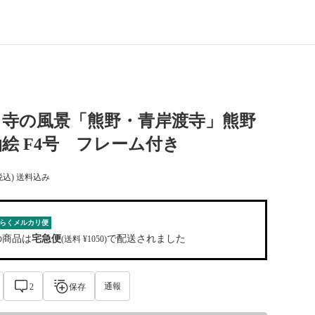
 寺の風景「熊野・青岸渡寺」熊野
絵 F4号 フレーム付き
税込) 送料込み
らくメルカリ便
の商品は
宅急便
で配送されました
(送料 ¥1050)
通報
2
保存