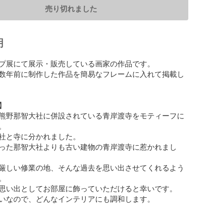
売り切れました
明
プ展にて展示・販売している画家の作品です。

数年前に制作した作品を簡易なフレームに入れて掲載し


熊野那智大社に併設されている青岸渡寺をモティーフに


社と寺に分かれました。

った那智大社よりも古い建物の青岸渡寺に惹かれまし
厳しい修業の地、そんな過去を思い出させてくれるよう


思い出としてお部屋に飾っていただけると幸いです。

いなので、どんなインテリアにも調和します。
