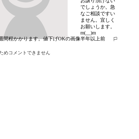
お譲り頂けない
でしょうか。急
なご相談ですい
ません。宜しく
お願いします。
m(__)m
半年以上前
報告する
ためコメントできません