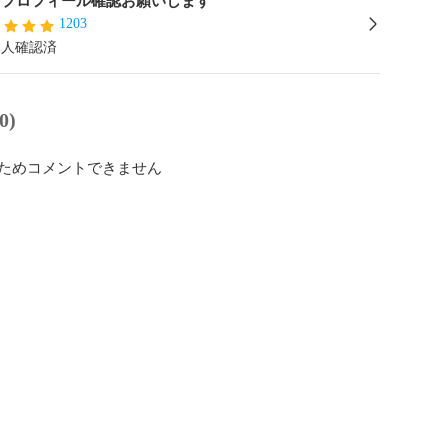
ℳ✩ プロフィール確認お願いします
1203
本人確認済
0)
ためコメントできません