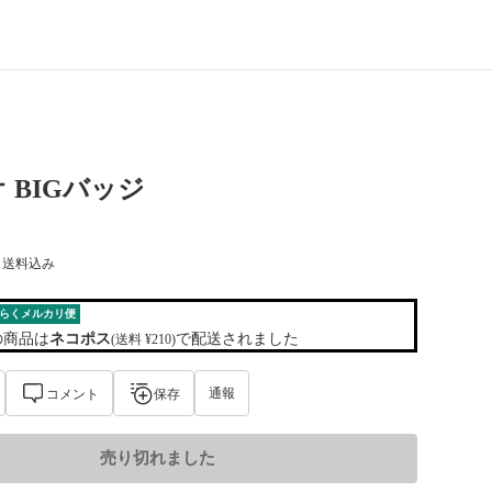
 BIGバッジ
) 送料込み
らくメルカリ便
の商品は
ネコポス
で配送されました
(送料 ¥210)
通報
コメント
保存
売り切れました