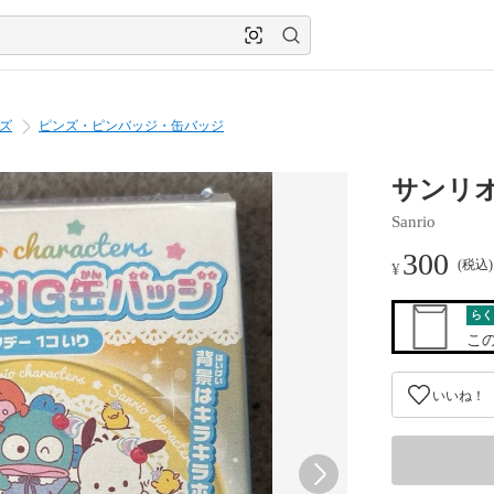
ズ
ピンズ・ピンバッジ・缶バッジ
サンリオ
Sanrio
300
(税込
¥
らく
こ
いいね！