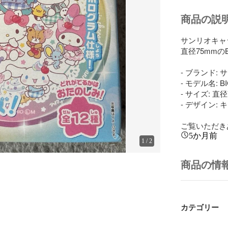
商品の説
サンリオキャ
直径75mmのB
- ブランド: 
- モデル名: B
- サイズ: 直径
- デザイン:
ご覧いただき
5か月前
1
/
2
商品の情
カテゴリー